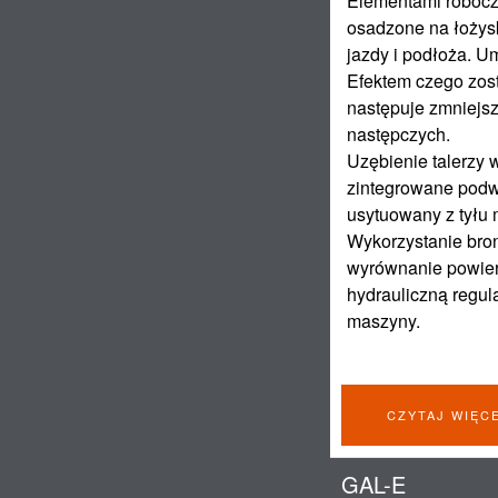
Elementami robocz
osadzone na łożys
jazdy i podłoża. U
Efektem czego zost
następuje zmniejs
następczych.
Uzębienie talerzy 
zintegrowane podw
usytuowany z tyłu
Wykorzystanie bro
wyrównanie powierz
hydrauliczną regul
maszyny.
CZYTAJ WIĘC
GAL-E