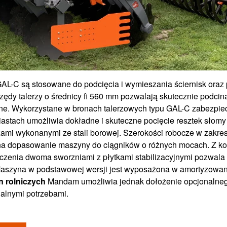
AL-C są stosowane do podcięcia i wymieszania ściernisk oraz 
ędy talerzy o średnicy fi 560 mm pozwalają skutecznie podcin
inne. Wykorzystane w bronach talerzowych typu GAL-C zabezpi
astach umożliwia dokładne i skuteczne pocięcie resztek słom
ami wykonanymi ze stali borowej. Szerokości robocze w zakres
na dopasowanie maszyny do ciągników o różnych mocach. Z ko
czenia dwoma sworzniami z płytkami stabilizacyjnymi pozwala
Maszyna w podstawowej wersji jest wyposażona w amortyzowan
n rolniczych
Mandam umożliwia jednak dołożenie opcjonalne
alnymi potrzebami.