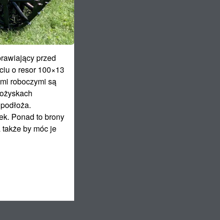
prawiający przed
iu o resor 100×13
mi roboczymi są
łożyskach
 podłoża.
ek. Ponad to brony
 także by móc je