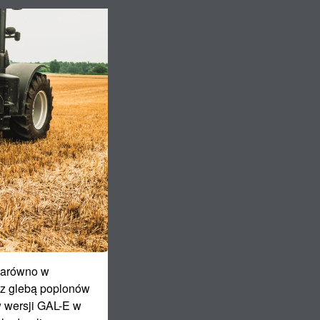
zarówno w
 z glebą poplonów
w wersji GAL-E w