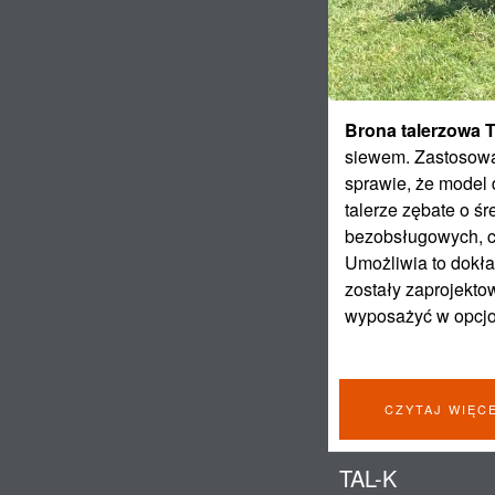
Brona talerzowa 
siewem. Zastosowa
sprawie, że model
talerze zębate o 
bezobsługowych, co
Umożliwia to dokła
zostały zaprojekto
wyposażyć w opcjon
CZYTAJ WIĘC
TAL-K