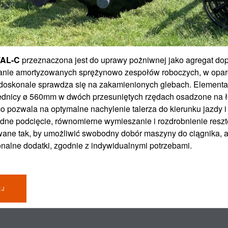
TAL-C
przeznaczona jest do uprawy pożniwnej jako agregat do
nie amortyzowanych sprężynowo zespołów roboczych, w oparc
 doskonale sprawdza się na zakamienionych glebach. Elementa
średnicy ø 560mm w dwóch przesuniętych rzędach osadzone na 
 pozwala na optymalne nachylenie talerza do kierunku jazdy i
dne podcięcie, równomierne wymieszanie i rozdrobnienie reszt
wane tak, by umożliwić swobodny dobór maszyny do ciągnika, a
alne dodatki, zgodnie z indywidualnymi potrzebami.
EJ