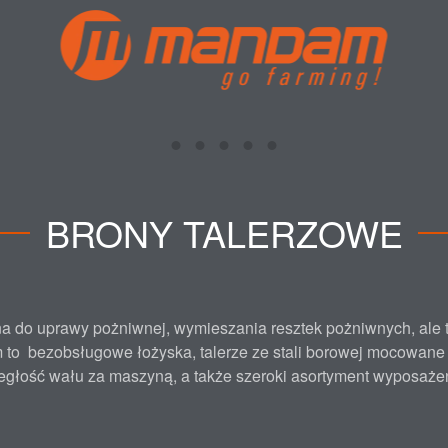
BRONY TALERZOWE
a do uprawy pożniwnej, wymieszania resztek pożniwnych, ale t
to bezobsługowe łożyska, talerze ze stali borowej mocowan
egłość wału za maszyną, a także szeroki asortyment wyposaż