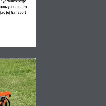
 hydraulicznego
oboczych została
c jej transport