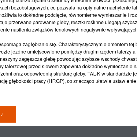
ymi są talerze zębate o średnicy ø 560mm w dwóch przesunięt
kach bezobsługowych, co pozwala na optymalne nachylenie tal
możliwia to dokładne podcięcie, równomierne wymieszanie i roz
aje przerwane parowanie gleby, resztki roślinne ulegają szybs
zenie nasilenia związków fenolowych negatywnie wpływających 
wspomaga zagłębianie się. Charakterystycznym elementem tej b
ozie jezdne umiejscowione pomiędzy drugim rzędem talerzy a
 maszyny zagęszcza glebę powodując szybsze wschody chwas
ny talerzowej przed siewem zapewnia dokładne wymieszanie 
chni oraz odpowiednią strukturę gleby. TAL-K w standardzie 
ację głębokości pracy (HRGP), co znacząco ułatwia ustawienie
EJ