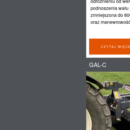
odróżnieniu od wer
podnoszenia wału p
zmniejszona do 80
oraz manewrowość
CZYTAJ WIĘC
GAL-C