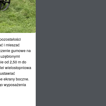
pozostałości
ać i mieszać
eczenie gumowe na
y uzębionymi
ie od 2,50 m do
lei wielostopniowa
 ustawiać
e ekrany boczne.
go wyposażenia