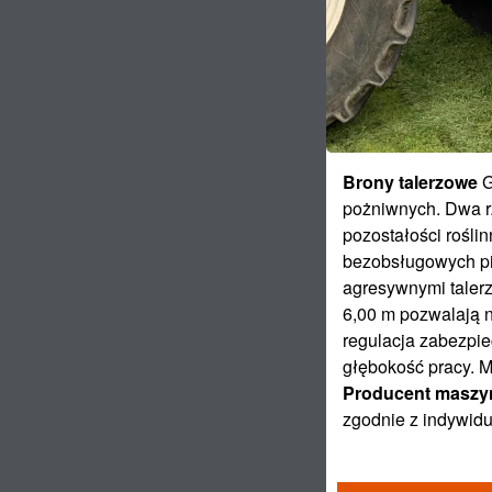
Brony talerzowe
G
pożniwnych. Dwa rz
pozostałości rośl
bezobsługowych pi
agresywnymi talerz
6,00 m pozwalają 
regulacja zabezpie
głębokość pracy. 
Producent maszy
zgodnie z indywidu