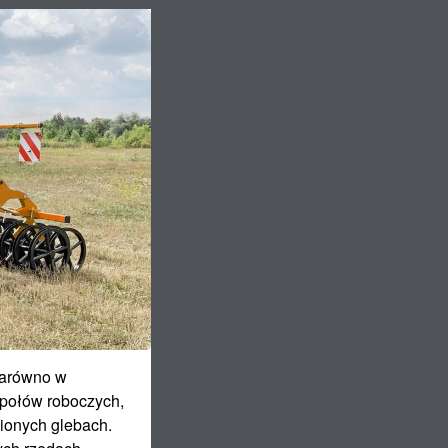
zarówno w
społów roboczych,
ionych glebach.