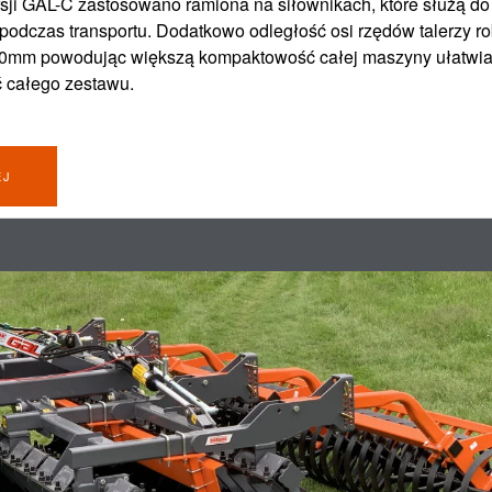
sji GAL-C zastosowano ramiona na siłownikach, które służą do
odczas transportu. Dodatkowo odległość osi rzędów talerzy r
0mm powodując większą kompaktowość całej maszyny ułatwiają
 całego zestawu.
EJ