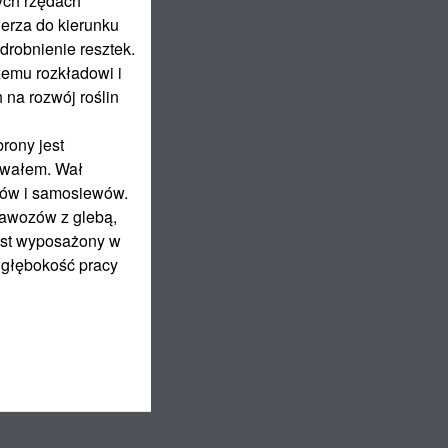
ych rzędach
erza do kierunku
drobnienie resztek.
zemu rozkładowi i
na rozwój roślin
rony jest
 wałem. Wał
tów i samosiewów.
nawozów z glebą,
jest wyposażony w
 głębokość pracy