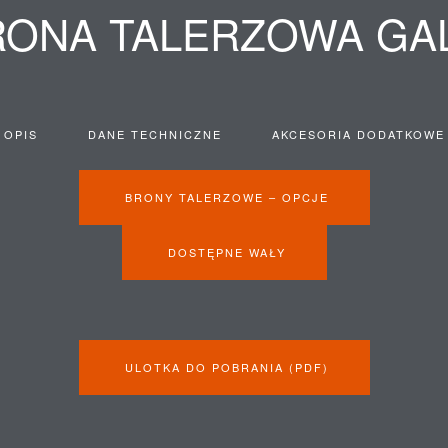
RONA TALERZOWA GAL
OPIS
DANE TECHNICZNE
AKCESORIA DODATKOWE
BRONY TALERZOWE – OPCJE
DOSTĘPNE WAŁY
ULOTKA DO POBRANIA (PDF)