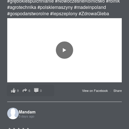
#głębokiespulchnianie
#NowoczesneRolnictwo
#rolnik
#agrotechnika
#polskiemaszyny
#madeinpoland
#gospodarstworolne
#lepszeplony
#ZdrowaGleba
9
6
0
View on Facebook
·
Share
Mandam
5 days ago
🔥🔥🔥🔥🔥