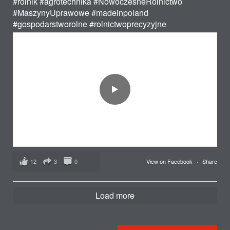
#rolnik
#agrotechnika
#NowoczesneRolnictwo
#MaszynyUprawowe
#madeinpoland
#gospodarstworolne
#rolnictwoprecyzyjne
12
3
0
View on Facebook
·
Share
Load more