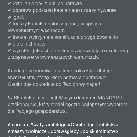
✔ rozbijanie brył ziemi po uprawie,
✔ poprawa podsiąku kapilarnego i zatrzymywanie
wilgoci,
✔ lepszy kontakt nasion z glebą, co sprzyja
równomiernym wschodom,
✔ trwała, wytrzymała konstrukcja przygotowana do
wieloletniej pracy,
✔ wysokiej jakości pierścienie zapewniające skuteczną
pracę nawet w wymagających warunkach.
Każde gospodarstwo ma inne potrzeby – dlatego
stworzyliśmy ofertę, która pozwala dobrać wał
Cambridge dokładnie do Twoich wymagań.
📞 Skontaktuj się z najbliższym dealerem MANDAM i
przekonaj się, który model będzie najlepszym wyborem
dla Twojego gospodarstwa.
#mandam
#wałycambridge
#Cambridge
#rolnictwo
#maszynyrolnicze
#uprawagleby
#polskierolnictwo