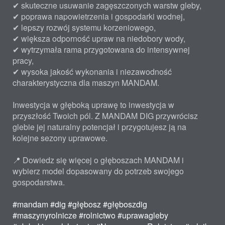
✔ skuteczne usuwanie zagęszczonych warstw gleby,
✔ poprawa napowietrzenia i gospodarki wodnej,
✔ lepszy rozwój systemu korzeniowego,
✔ większa odporność upraw na niedobory wody,
✔ wytrzymała rama przygotowana do intensywnej
pracy,
✔ wysoka jakość wykonania i niezawodność
charakterystyczna dla maszyn MANDAM.
Inwestycja w głęboką uprawę to inwestycja w
przyszłość Twoich pól. Z MANDAM DIG przywrócisz
glebie jej naturalny potencjał i przygotujesz ją na
kolejne sezony uprawowe.
📍 Dowiedz się więcej o głęboszach MANDAM i
wybierz model dopasowany do potrzeb swojego
gospodarstwa.
#mandam
#dig
#głębosz
#głęboszdig
#maszynyrolnicze
#rolnictwo
#uprawagleby