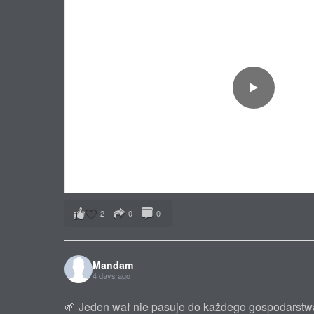
2
0
0
Mandam
4 days ago
🌱 Jeden wał nie pasuje do każdego gospodars