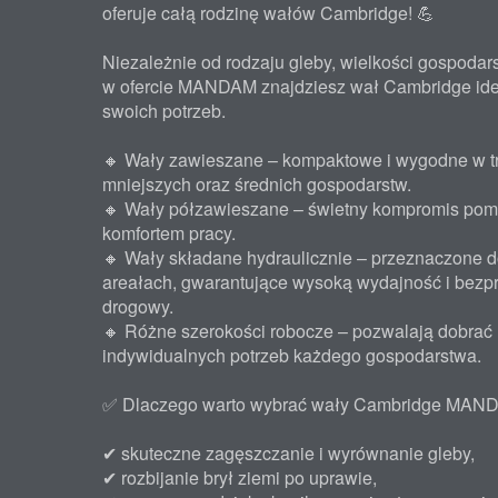
oferuje całą rodzinę wałów Cambridge! 💪
Niezależnie od rodzaju gleby, wielkości gospodar
w ofercie MANDAM znajdziesz wał Cambridge id
swoich potrzeb.
🔸 Wały zawieszane – kompaktowe i wygodne w tr
mniejszych oraz średnich gospodarstw.
🔸 Wały półzawieszane – świetny kompromis pom
komfortem pracy.
🔸 Wały składane hydraulicznie – przeznaczone d
areałach, gwarantujące wysoką wydajność i bezp
drogowy.
🔸 Różne szerokości robocze – pozwalają dobrać
indywidualnych potrzeb każdego gospodarstwa.
✅ Dlaczego warto wybrać wały Cambridge MAN
✔ skuteczne zagęszczanie i wyrównanie gleby,
✔ rozbijanie brył ziemi po uprawie,