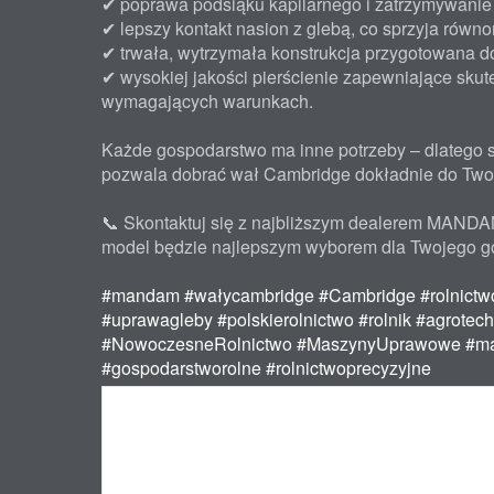
✔ poprawa podsiąku kapilarnego i zatrzymywanie 
✔ lepszy kontakt nasion z glebą, co sprzyja ró
✔ trwała, wytrzymała konstrukcja przygotowana do 
✔ wysokiej jakości pierścienie zapewniające sku
wymagających warunkach.
Każde gospodarstwo ma inne potrzeby – dlatego st
pozwala dobrać wał Cambridge dokładnie do Tw
📞 Skontaktuj się z najbliższym dealerem MANDAM 
model będzie najlepszym wyborem dla Twojego g
#mandam
#wałycambridge
#Cambridge
#rolnictw
#uprawagleby
#polskierolnictwo
#rolnik
#agrotech
#NowoczesneRolnictwo
#MaszynyUprawowe
#ma
#gospodarstworolne
#rolnictwoprecyzyjne