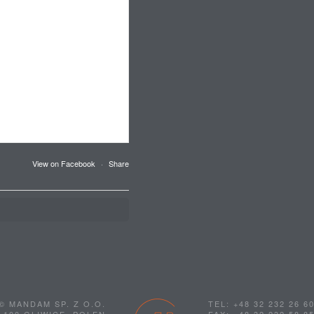
View on Facebook
·
Share
© MANDAM SP. Z O.O.
TEL: +48 32 232 26 6