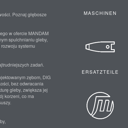
MASCHINEN
wości. Poznaj głębosze
atego w ofercie MANDAM
nym spulchnianiu gleby,
w rozwoju systemu
jtrudniejszych zadań.
ERSATZTEILE
projektowanym zębom, DIG
kości, bez odwracania
turę gleby, zwiększa jej
j korzeni, co ma
uszy.
by,