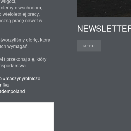
wilgoci,
wnomiernym wschodom,
wieloletniej pracy,
teczną pracę nawet w
NEWSLETTE
worzyliśmy ofertę, która
oich wymagań.
MEHR
i przekonaj się, który
ospodarstwa.
o
#maszynyrolnicze
nika
deinpoland