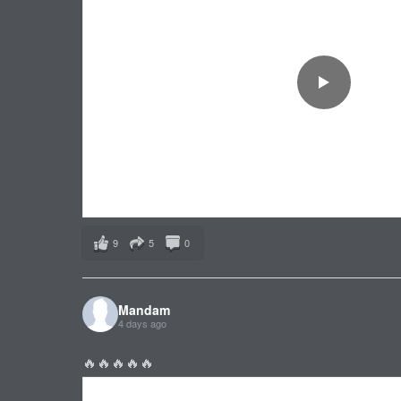
9
5
0
Mandam
4 days ago
🔥🔥🔥🔥🔥