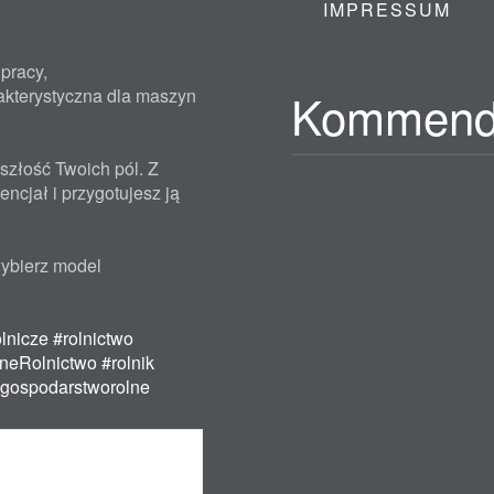
IMPRESSUM
pracy,
Kommend
kterystyczna dla maszyn
szłość Twoich pól. Z
ncjał i przygotujesz ją
ybierz model
lnicze
#rolnictwo
neRolnictwo
#rolnik
gospodarstworolne