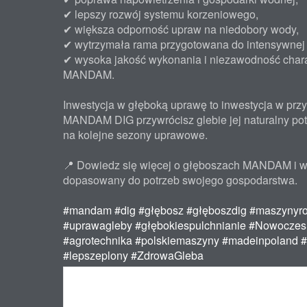
✔ lepszy rozwój systemu korzeniowego,
✔ większa odporność upraw na niedobory wody,
✔ wytrzymała rama przygotowana do intensywnej 
✔ wysoka jakość wykonania i niezawodność chara
MANDAM.
Inwestycja w głęboką uprawę to inwestycja w przy
MANDAM DIG przywrócisz glebie jej naturalny pote
na kolejne sezony uprawowe.
📍 Dowiedz się więcej o głęboszach MANDAM i w
dopasowany do potrzeb swojego gospodarstwa.
#mandam
#dig
#głębosz
#głęboszdig
#maszynyro
#uprawagleby
#głębokiespulchnianie
#Nowoczes
#agrotechnika
#polskiemaszyny
#madeinpoland
#
#lepszeplony
#ZdrowaGleba