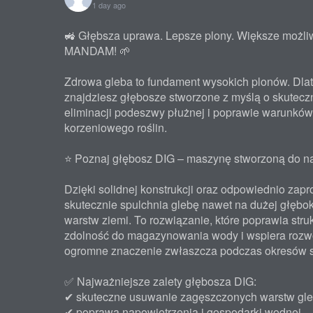
1 day ago
🚜 Głębsza uprawa. Lepsze plony. Większe możli
MANDAM! 🌱
Zdrowa gleba to fundament wysokich plonów. Dl
znajdziesz głębosze stworzone z myślą o skutecz
eliminacji podeszwy płużnej i poprawie warunkó
korzeniowego roślin.
⭐ Poznaj głębosz DIG – maszynę stworzoną do na
Dzięki solidnej konstrukcji oraz odpowiednio za
skutecznie spulchnia glebę nawet na dużej głębo
warstw ziemi. To rozwiązanie, które poprawia struk
zdolność do magazynowania wody i wspiera rozwó
ogromne znaczenie zwłaszcza podczas okresów s
✅ Najważniejsze zalety głębosza DIG:
✔ skuteczne usuwanie zagęszczonych warstw gle
✔ poprawa napowietrzenia i gospodarki wodnej,