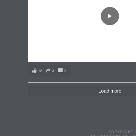
12
3
0
Load more
COPYRIGHT 