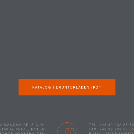
KATALOG HERUNTERLADEN (PDF)
© MANDAM SP. Z O.O.
TEL: +48 32 232 26 6
-100 GLIWICE, POLEN
FAX: +48 32 232 58 8
RECHTE VORBEHALTEN
E-MAIL: MANDAM@M