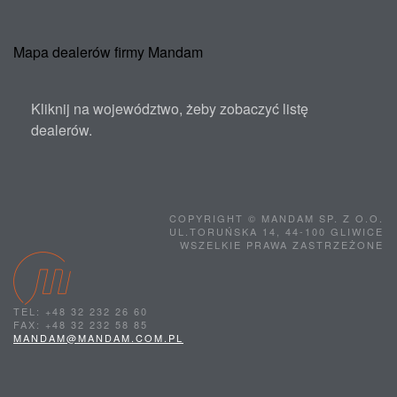
Mapa dealerów firmy Mandam
Kliknij na województwo, żeby zobaczyć listę
dealerów.
COPYRIGHT © MANDAM SP. Z O.O.
UL.TORUŃSKA 14, 44-100 GLIWICE
WSZELKIE PRAWA ZASTRZEŻONE
TEL: +48 32 232 26 60
FAX: +48 32 232 58 85
MANDAM@MANDAM.COM.PL