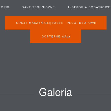
OPIS
DANE TECHNICZNE
AKCESORIA DODATKOWE
OPCJE MASZYN GŁĘBOSZE I PŁUGI DŁUTOWE
DOSTĘPNE WAŁY
Galeria