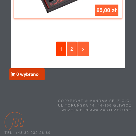
85,00 zł
1
2
0 wybrano
COPYRIGHT © MANDAM SP. Z O.O.
UL.TORUŃSKA 14, 44-100 GLIWICE
WSZELKIE PRAWA ZASTRZEŻONE
TEL: +48 32 232 26 60