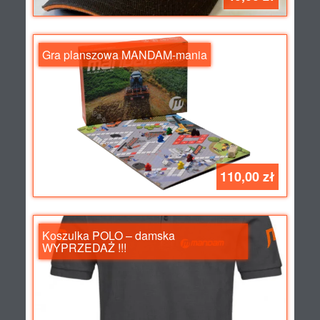
Gra planszowa MANDAM-mania
110,00 zł
Koszulka POLO – damska
WYPRZEDAŻ !!!