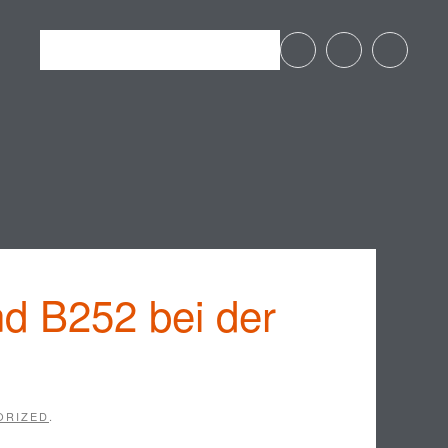
nd B252 bei der
ORIZED
.