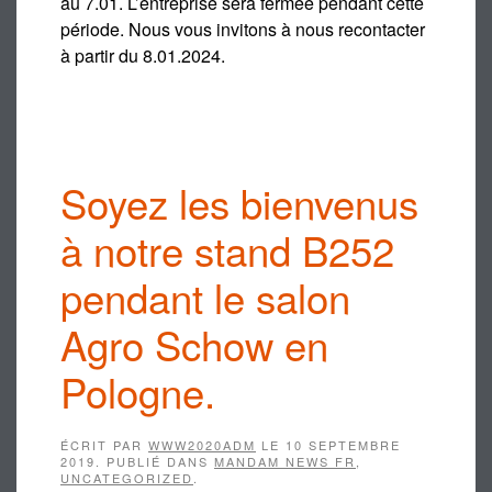
au 7.01. L’entreprise sera fermée pendant cette
période. Nous vous invitons à nous recontacter
à partir du 8.01.2024.
Soyez les bienvenus
à notre stand B252
pendant le salon
Agro Schow en
Pologne.
ÉCRIT PAR
WWW2020ADM
LE
10 SEPTEMBRE
2019
. PUBLIÉ DANS
MANDAM NEWS FR
,
UNCATEGORIZED
.