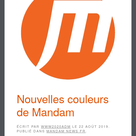
Nouvelles couleurs
de Mandam
ÉCRIT PAR
WWW2020ADM
LE
22 AOÛT 2019
.
PUBLIÉ DANS
MANDAM NEWS FR
.