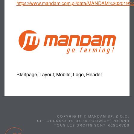
https://www.mandam.com.pl/data/MANDAM%202019%
Startpage, Layout, Mobile, Logo, Header
COPYRIGHT © MANDAM SP. Z O.O.
UL.TORUŃSKA 14, 44-100 GLIWICE, POLAND
TOUS LES DROITS SONT RÉSERVÉS