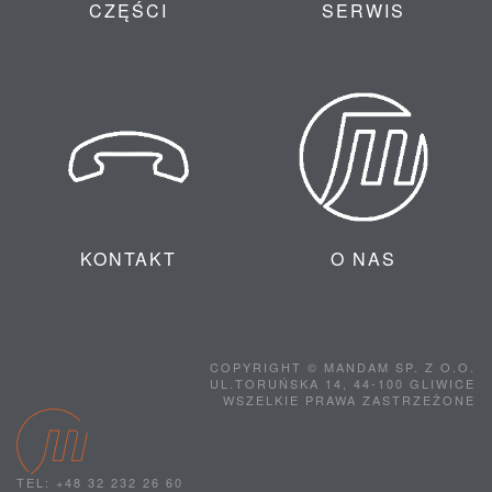
CZĘŚCI
SERWIS
KONTAKT
O NAS
COPYRIGHT © MANDAM SP. Z O.O.
UL.TORUŃSKA 14, 44-100 GLIWICE
WSZELKIE PRAWA ZASTRZEŻONE
TEL: +48 32 232 26 60