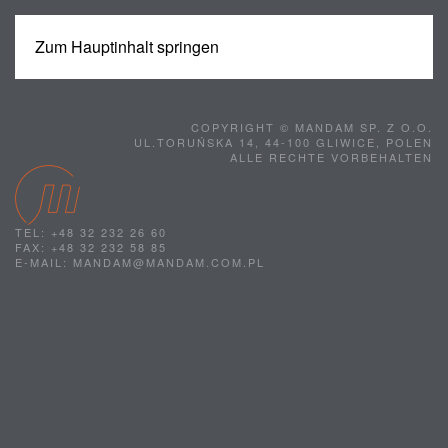
Zum Hauptinhalt springen
MENÜ
COPYRIGHT © MANDAM SP. Z O.O.
UL.TORUŃSKA 14, 44-100 GLIWICE, POLEN
ALLE RECHTE VORBEHALTEN
TEL: +48 32 232 26 60
FAX: +48 32 232 58 85
E-MAIL: MANDAM@MANDAM.COM.PL