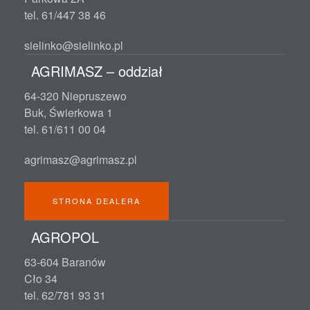
tel. 61/447 38 46
sielinko@sielinko.pl
AGRIMASZ – oddział
64-320 Niepruszewo
Buk, Świerkowa 1
tel. 61/611 00 04
agrimasz@agrimasz.pl
STRONA DEALERA
AGROPOL
63-604 Baranów
Cło 34
tel. 62/781 93 31