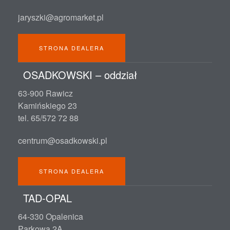
jaryszki@agromarket.pl
STRONA DEALERA
OSADKOWSKI – oddział
63-900 Rawicz
Kamińskiego 23
tel. 65/572 72 88
centrum@osadkowski.pl
STRONA DEALERA
TAD-OPAL
64-330 Opalenica
Parkowa 2A