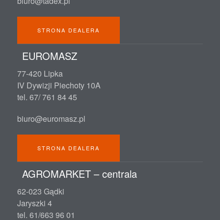
biuro@tadex.pl
STRONA DEALERA
EUROMASZ
77-420 Lipka
IV Dywizji Piechoty 10A
tel. 67/ 761 84 45
biuro@euromasz.pl
STRONA DEALERA
AGROMARKET – centrala
62-023 Gądki
Jaryszki 4
tel. 61/663 96 01