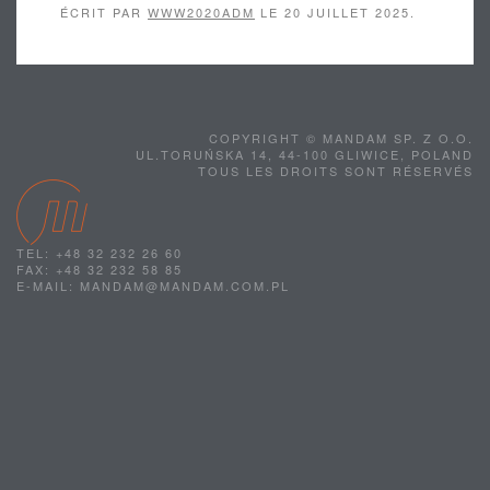
ÉCRIT PAR
WWW2020ADM
LE
20 JUILLET 2025
.
COPYRIGHT © MANDAM SP. Z O.O.
UL.TORUŃSKA 14, 44-100 GLIWICE, POLAND
TOUS LES DROITS SONT RÉSERVÉS
TEL: +48 32 232 26 60
FAX: +48 32 232 58 85
E-MAIL: MANDAM@MANDAM.COM.PL